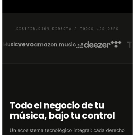
DISTRIBUCIÓN DIRECTA A TODOS LOS DSPS
vevo
amazon music
Music
Todo el negocio de tu
música, bajo tu control
Un ecosistema tecnológico integral: cada derecho